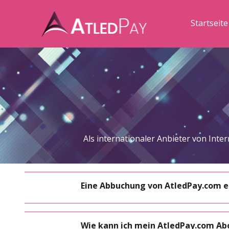
Startseite
Als internationaler Anbieter von In
Eine Abbuchung von AtledPay.com 
Wie kann ich mein AtledPay.com A